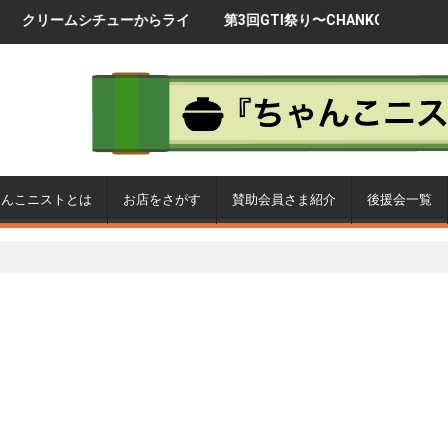
ューからライ
第3回GTI祭り〜CHANKO-1
【製品化企画】2代
グランプリ2017〜
ゃんこを製品に
ゃんこニストとは
お店をさがす
賛助会員さま紹介
後援会一覧