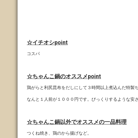
☆イチオシpoint
コスパ
☆ちゃんこ鍋のオススメpoint
鶏がらと利尻昆布をだしにして３時間以上煮込んだ特製
なんと１人前が１０００円です。びっくりするような安
☆ちゃんこ鍋以外でオススメの一品料理
つくね焼き、鶏のから揚げなど。