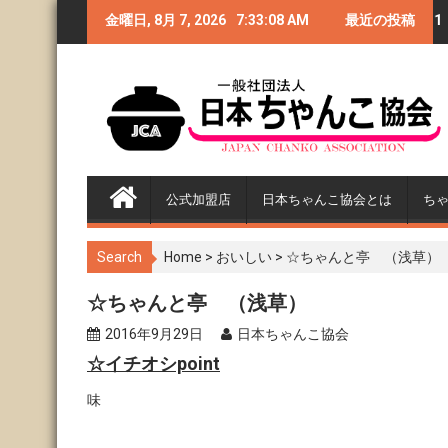
S
礼◆CHANKO-1グラ
金曜日, 8月 7, 2026
第4回GTI祭り〜CHANKO-1
7:33:10 AM
最近の投稿
クリームシチ
k
i
2018閉幕
グランプリ2018〜
バル宣言！
p
t
o
c
o
n
公式加盟店
日本ちゃんこ協会とは
ち
t
e
n
Search
Home
>
おいしい
>
☆ちゃんと亭 （浅草）
t
☆ちゃんと亭 （浅草）
2016年9月29日
日本ちゃんこ協会
☆イチオシpoint
味