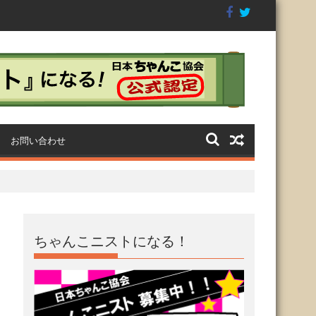
目横綱ち
満員御礼◆CHANKO-1グラ
第4回GTI祭り〜CHANKO-1
ンプリ2018閉幕
グランプリ2018〜
お問い合わせ
ちゃんこニストになる！