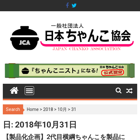
S
k
i
p
t
o
c
o
n
t
e
n
t
Search
Home
>
2018
>
10月
>
31
日: 2018年10月31日
【製品化企画】2代目横綱ちゃんこを製品に