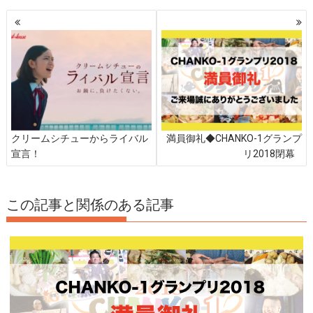
投
稿
ナ
ビ
ゲ
ー
シ
ョ
ン
クリームシチューからライバル
満員御礼◆CHANKO-1グランプ
宣言！
リ2018閉幕
この記事と関係のある記事