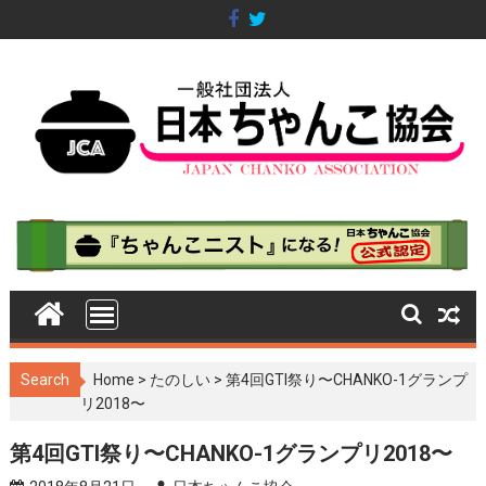
S
k
i
p
t
o
c
o
n
t
e
n
t
Search
Home
>
たのしい
>
第4回GTI祭り〜CHANKO-1グランプ
リ2018〜
第4回GTI祭り〜CHANKO-1グランプリ2018〜