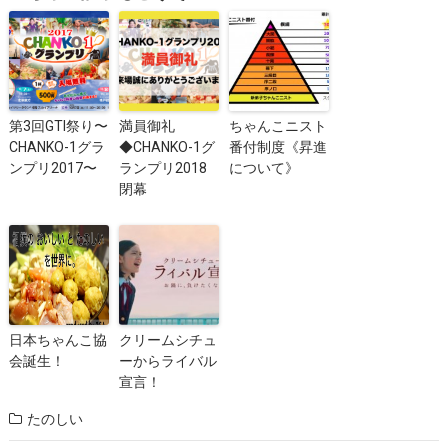
第3回GTI祭り〜
満員御礼
ちゃんこニスト
CHANKO-1グラ
◆CHANKO-1グ
番付制度《昇進
ンプリ2017〜
ランプリ2018
について》
閉幕
日本ちゃんこ協
クリームシチュ
会誕生！
ーからライバル
宣言！
たのしい