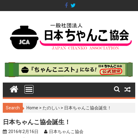
S
k
i
p
t
o
c
o
n
t
e
n
t
Search
Home
>
たのしい
>
日本ちゃんこ協会誕生！
日本ちゃんこ協会誕生！
2016年2月16日
日本ちゃんこ協会