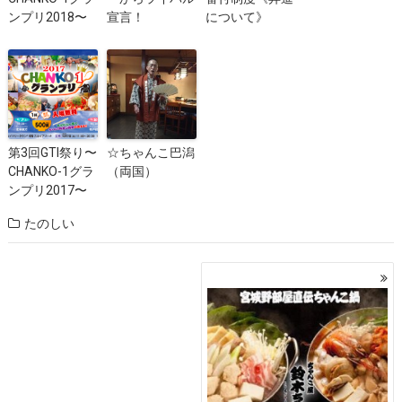
ンプリ2018〜
宣言！
について》
第3回GTI祭り〜
☆ちゃんこ巴潟
CHANKO-1グラ
（両国）
ンプリ2017〜
たのしい
投
稿
ナ
ビ
ゲ
ー
シ
ョ