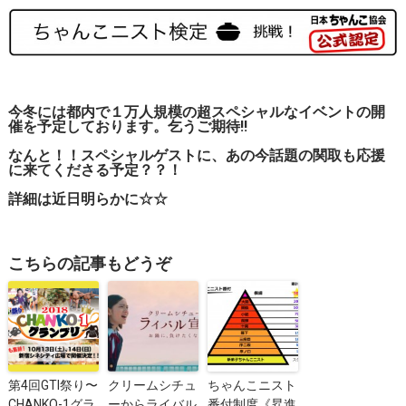
今冬には都内で
１万人規模
の超スペシャルなイベントの開
催を予定しております。乞うご期待!!
なんと！！スペシャルゲストに、あの今話題の関取も応援
に来てくださる予定？？！
詳細は近日明らかに☆☆
こちらの記事もどうぞ
第4回GTI祭り〜
クリームシチュ
ちゃんこニスト
CHANKO-1グラ
ーからライバル
番付制度《昇進