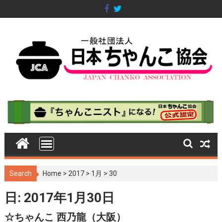
S
k
i
p
t
o
c
o
n
t
e
n
t
Search
Home
>
2017
>
1月
>
30
日: 2017年1月30日
☆ちゃんこ 西乃龍（大阪）