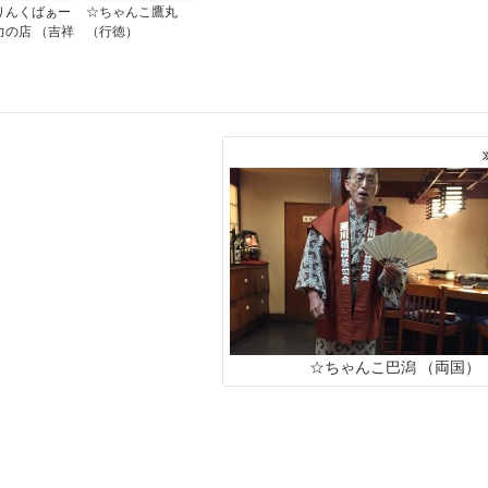
りんくばぁー
☆ちゃんこ鷹丸
力の店 （吉祥
（行徳）
☆ちゃんこ巴潟 （両国）