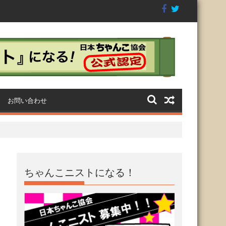
グラ
第4回GTI祭り〜CHANKO-1
クリームシチューからライ
グランプリ2018〜
バル宣言！
お問い合わせ
ちゃんこニストになる！