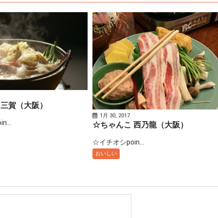
 三賀（大阪）
1月 30, 2017
...
☆ちゃんこ 西乃龍（大阪）
☆イチオシpoin...
おいしい