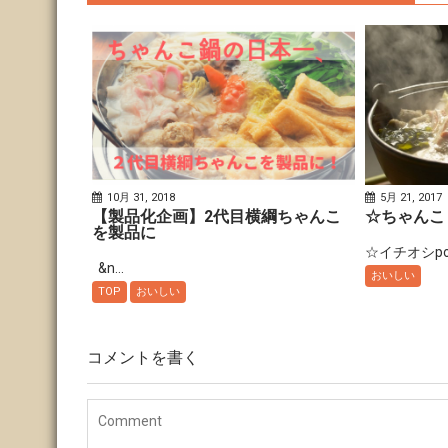
10月 31, 2018
5月 21, 2017
【製品化企画】2代目横綱ちゃんこ
☆ちゃんこ
を製品に
☆イチオシpoin
&n...
おいしい
TOP
おいしい
コメントを書く