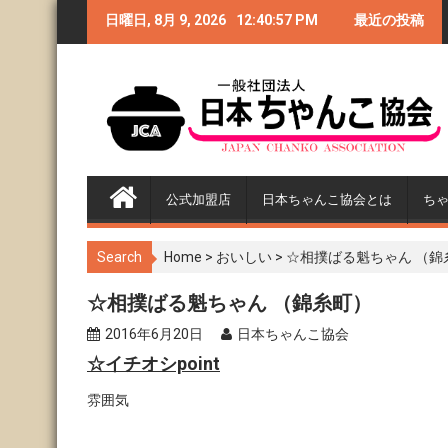
S
I祭り〜CHANKO-1
日曜日, 8月 9, 2026
クリームシチューからライ
12:40:58 PM
第3回GTI祭り〜C
最近の投稿
k
i
2018〜
バル宣言！
グランプリ201
p
t
o
c
o
n
公式加盟店
日本ちゃんこ協会とは
ち
t
e
n
Search
Home
>
おいしい
>
☆相撲ばる魁ちゃん （錦
t
☆相撲ばる魁ちゃん （錦糸町）
2016年6月20日
日本ちゃんこ協会
☆イチオシpoint
雰囲気