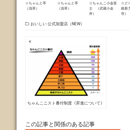
☆ちゃんと亭
☆ちゃんと亭
☆ちゃんこ小金富
☆ど
（浅草）
（浅草）
士 （武蔵小金
維新
井）
寺）
おいしい
公式加盟店（NEW）
投
稿
ナ
ビ
ゲ
ー
シ
ョ
ン
ちゃんこニスト番付制度《昇進について》
この記事と関係のある記事