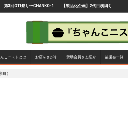
HANKO-1
【製品化企画】2代目横綱ち
満員御礼◆CHANKO-1
7〜
ゃんこを製品に
ンプリ2018閉幕
ゃんこニストとは
お店をさがす
賛助会員さま紹介
後援会一覧
糸町）