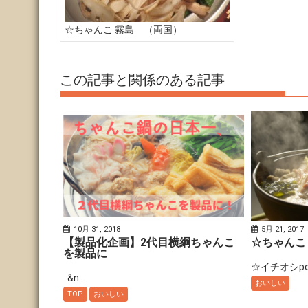
ン
☆ちゃんこ 霧島 （両国）
この記事と関係のある記事
10月 31, 2018
5月 21, 2017
【製品化企画】2代目横綱ちゃんこ
☆ちゃんこ
を製品に
☆イチオシpoin
&n...
おいしい
TOP
おいしい