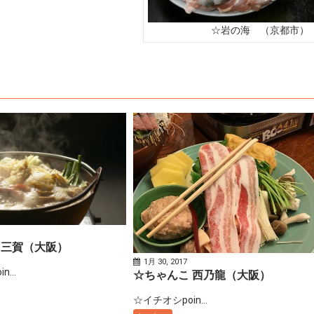
☆岩の海 （京都市）
 三賀（大阪）
1月 30, 2017
...
☆ちゃんこ 西乃龍（大阪）
☆イチオシpoin...