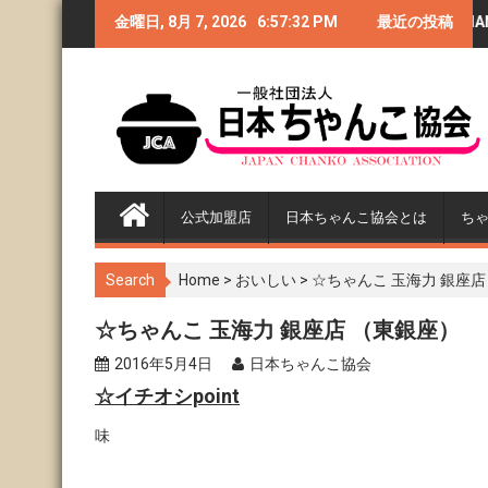
S
満員御礼◆CHANKO-1グラ
金曜日, 8月 7, 2026
第4回GTI祭り〜CHANKO-1
6:57:33 PM
最近の投稿
ク
k
i
ンプリ2018閉幕
グランプリ2018〜
バ
p
t
o
c
o
n
公式加盟店
日本ちゃんこ協会とは
ち
t
e
n
Search
Home
>
おいしい
>
☆ちゃんこ 玉海力 銀座店
t
☆ちゃんこ 玉海力 銀座店 （東銀座）
2016年5月4日
日本ちゃんこ協会
☆イチオシpoint
味