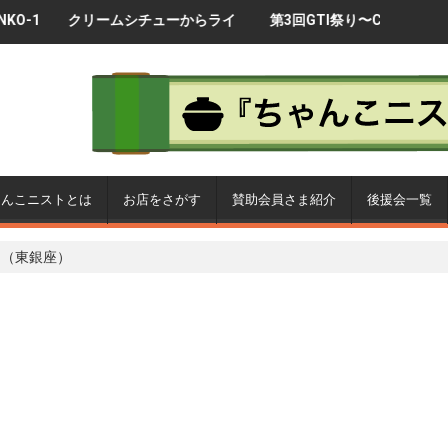
リームシチューからライ
第3回GTI祭り〜CHANKO-1
【製品化企
ル宣言！
グランプリ2017〜
ゃんこを
ゃんこニストとは
お店をさがす
賛助会員さま紹介
後援会一覧
 （東銀座）