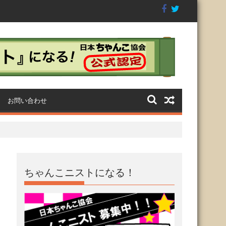
画】2代目横綱ち
満員御礼◆CHANKO-1グラ
第4回GTI祭り〜CH
製品に
ンプリ2018閉幕
グランプリ2018
お問い合わせ
ちゃんこニストになる！