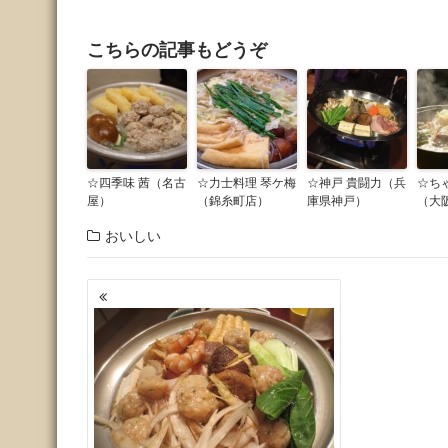
こちらの記事もどうぞ
☆四季味 茜（名古
☆力士料理 琴ケ梅
☆神戸 貴闘力（兵
☆ち
屋）
（錦糸町店）
庫県神戸）
（大
おいしい
投
稿
ナ
ビ
ゲ
ー
シ
ョ