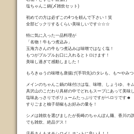
塩ちゃんこ鍋(〆雑炊セット)
初めての方は必ずこの4つを頼んで下さい！笑
全部ビックリするくらい美味しいです☆☆☆
特に気に入った一品料理が
「名物！牛もつ煮込み」
玉海力さんの牛もつ煮込みは味噌ではなく塩！
もつがプルプルお口に入れるとトロけます！
美味し過ぎて感動しました！
もろきゅうの味噌も唐揚げ(手羽先)のタレも、も〜やみ
メインのちゃんこ鍋の味付けは塩、味噌、しょうゆ、キム
具沢山のこだわり具材の中でどれもスープにあって美味
塩味あっさりでボリュームたっぷりですがペロリです☻
すりごまと柚子胡椒もお好みの量を！
シメは雑炊を選びましたが長崎のちゃんぽん麺、香川の
でも雑炊、絶品デス！
店長さんもオモシロイしホントに良い人！！