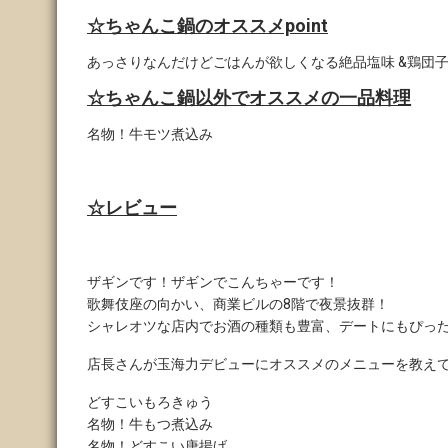
☆ちゃんこ鍋のオススメpoint
あっさりなんだけどごはんが欲しくなる絶品塩味 &鶏団
☆ちゃんこ鍋以外でオススメの一品料理
名物！牛モツ煮込み
☆レビュー
ザギンです！ザギンでこんちゃーです！
歌舞伎座の向かい、商業ビルの8階で夜景抜群！
シャレオツな店内でお酒の種類も豊富、デートにもぴっ
店長さんが玉海力デビューにオススメのメニューを教え
どすこいもろきゅう
名物！牛もつ煮込み
名物！どすこい唐揚げ