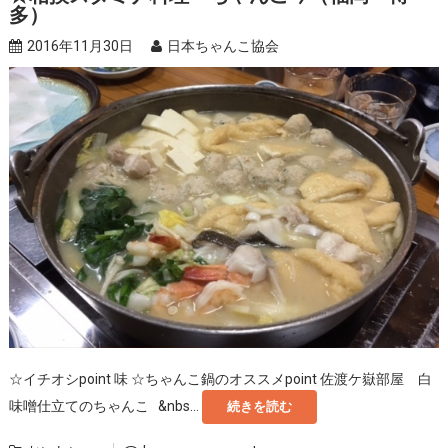
多）
2016年11月30日
日本ちゃんこ協会
☆イチオシpoint 味 ☆ちゃんこ鍋のオススメpoint 佐渡ケ嶽部屋 白
味噌仕立てのちゃんこ &nbs...
続きを読む