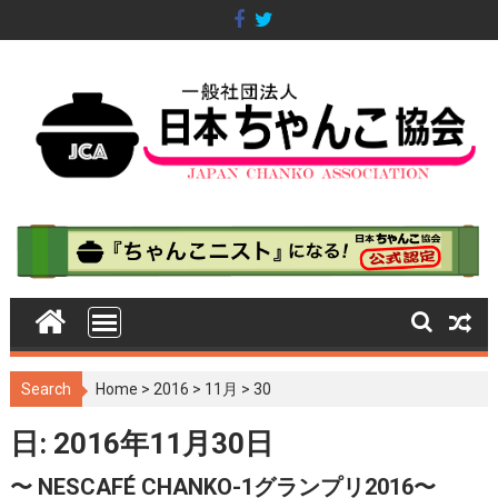
S
k
i
p
t
o
c
o
n
t
e
n
t
Search
Home
>
2016
>
11月
>
30
日: 2016年11月30日
〜 NESCAFÉ CHANKO-1グランプリ2016〜