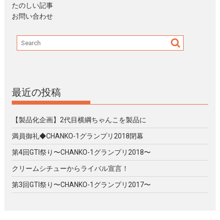
たのしい記事
お問い合わせ
最近の投稿
【製品化企画】2代目横綱ちゃんこを製品に
満員御礼◆CHANKO-1グランプリ2018閉幕
第4回GTI祭り〜CHANKO-1グランプリ2018〜
クリームシチューからライバル宣言！
第3回GTI祭り〜CHANKO-1グランプリ2017〜