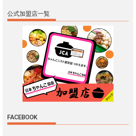
公式加盟店一覧
FACEBOOK