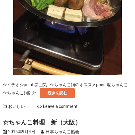
☆イチオシpoint 雰囲気 ☆ちゃんこ鍋のオススメpoint 塩ちゃんこ
☆ちゃんこ鍋以外...
続きを読む
おいしい
Leave a comment
☆ちゃんこ料理 新（大阪）
2016年9月4日
日本ちゃんこ協会