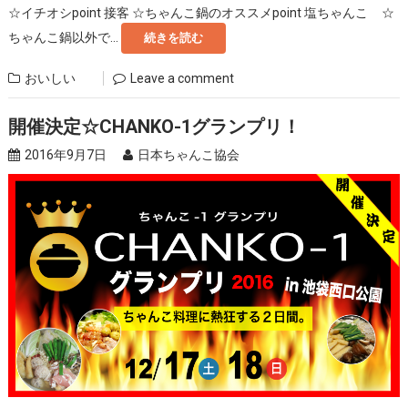
☆イチオシpoint 接客 ☆ちゃんこ鍋のオススメpoint 塩ちゃんこ ☆
ちゃんこ鍋以外で...
続きを読む
おいしい
Leave a comment
開催決定☆CHANKO-1グランプリ！
2016年9月7日
日本ちゃんこ協会