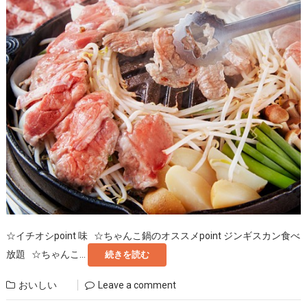
☆イチオシpoint 味 ☆ちゃんこ鍋のオススメpoint ジンギスカン食べ
放題 ☆ちゃんこ...
続きを読む
おいしい
Leave a comment