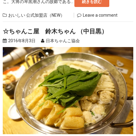
こ。大将の琴黒潮さんの故郷である...
続きを読む
おいしい
公式加盟店（NEW）
Leave a comment
☆ちゃんこ屋 鈴木ちゃん （中目黒）
2016年8月3日
日本ちゃんこ協会