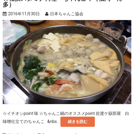
多）
2016年11月30日
日本ちゃんこ協会
☆イチオシpoint 味 ☆ちゃんこ鍋のオススメpoint 佐渡ケ嶽部屋 白
味噌仕立てのちゃんこ &nbs...
続きを読む