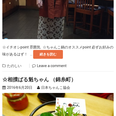
☆イチオシpoint 雰囲気 ☆ちゃんこ鍋のオススメpoint 必ずお好みの
味があるはず！ ...
続きを読む
たのしい
Leave a comment
☆相撲ばる魁ちゃん （錦糸町）
2016年6月20日
日本ちゃんこ協会