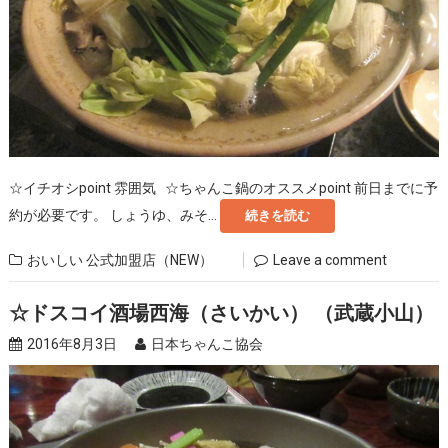
☆イチオシpoint 雰囲気 ☆ちゃんこ鍋のオススメpoint 前日までに予
約が必要です。 しょうゆ、みそ...
続きを読む
おいしい
公式加盟店（NEW）
Leave a comment
☆ドスコイ酒場西海（さいかい） （武蔵小山）
2016年8月3日
日本ちゃんこ協会