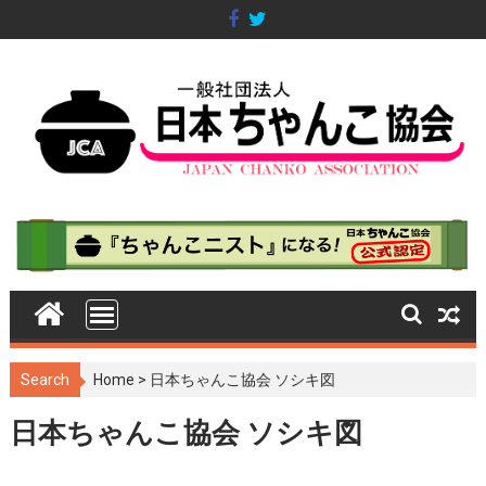
S
k
i
p
t
o
c
o
n
t
e
n
t
Search
Home
>
日本ちゃんこ協会 ソシキ図
日本ちゃんこ協会 ソシキ図