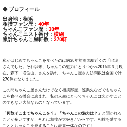
◆ プロフィール
出身地：横浜
相撲ファン歴：
40年
ちゃんこファン歴：
30年
ちゃんこニスト番付：
横綱
累計ちゃんこ屋軒数：
270軒
私がはじめてちゃんこを食べたのは約30年前両国駅近くの「巴潟」
さんでした。それ以来、ちゃんこの魅力にとりつかれ2016年３月現
在、森下「増位山」さんを訪れ、ちゃんこ屋さん訪問数は全国で計
270件
となりました。
この間ちゃんこ屋さんだけでなく相撲部屋、巡業先などでもちゃん
こを食べる機会に恵まれ、私の人生にとってちゃんこは欠かすこと
のできない大切なものとなっています。
「何故そこまでちゃんこを？」「ちゃんこの魅力は？」
と聞かれる
ことが多いですが、それは相撲が大好きだからです。相撲を愛する
こととちゃんこを愛することは表裏一体なのです！