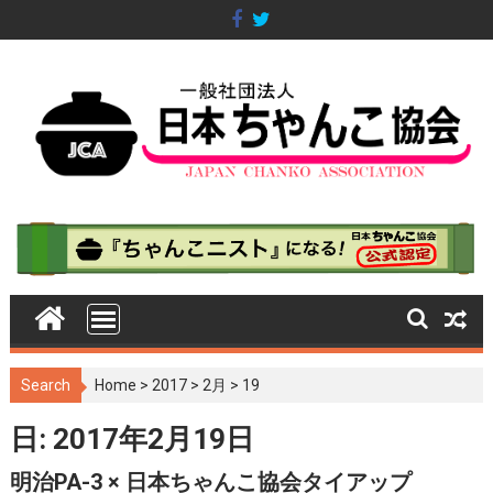
S
k
i
p
t
o
c
o
n
t
e
n
t
Search
Home
>
2017
>
2月
>
19
日: 2017年2月19日
明治PA-3 × 日本ちゃんこ協会タイアップ