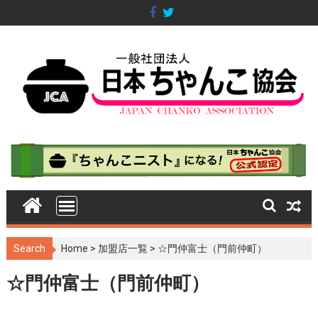
S
k
i
p
t
o
c
o
n
t
e
n
t
Search
Home
>
加盟店一覧
>
☆門仲富士（門前仲町）
☆門仲富士（門前仲町）