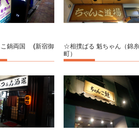
こ鍋両国 (新宿御
☆相撲ばる 魁ちゃん（錦
町）