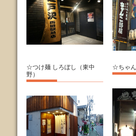
☆つけ麺 しろぼし（東中
☆ちゃ
野）