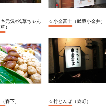
キ元気×浅草ちゃん
☆小金富士（武蔵小金井）
浅草）
山（森下）
☆竹とんぼ（麹町）