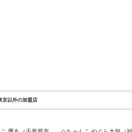
 東京以外の加盟店
こ 鷹丸（千葉県市
☆ちゃんこ やぐら太鼓（