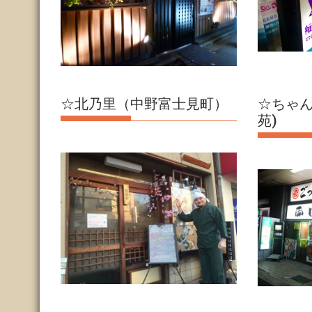
☆北乃里（中野富士見町）
☆ちゃん
苑)