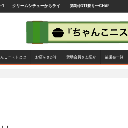
ムシチューからライ
第3回GTI祭り〜CHANKO-1
【製品化企画】
言！
グランプリ2017〜
ゃんこを製品
ゃんこニストとは
お店をさがす
賛助会員さま紹介
後援会一覧
！！