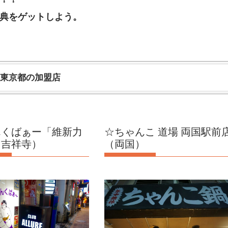
典をゲットしよう。
 東京都の加盟店
んくばぁー「維新力
☆ちゃんこ 道場 両国駅前
（吉祥寺）
（両国）