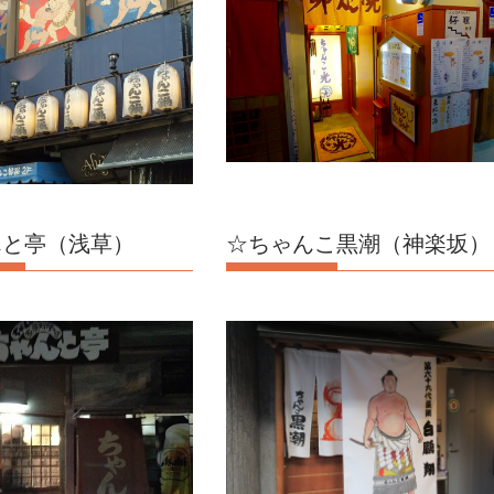
んと亭（浅草）
☆ちゃんこ黒潮（神楽坂）