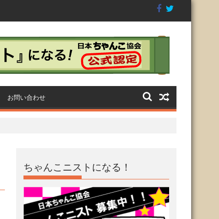
2代目横綱ち
満員御礼◆CHANKO-1グラ
第4回GTI祭り〜CHAN
に
ンプリ2018閉幕
グランプリ2018〜
お問い合わせ
ちゃんこニストになる！