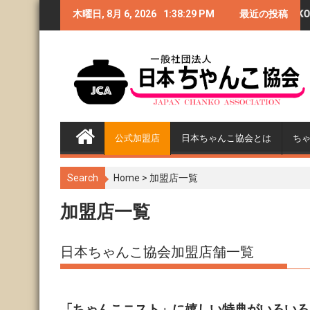
S
満員御礼◆CHANKO-1グラ
木曜日, 8月 6, 2026
第4回GTI祭り〜CHANKO-1
1:38:30 PM
最近の投稿
クリー
k
i
ンプリ2018閉幕
グランプリ2018〜
バル宣
p
t
o
c
o
n
公式加盟店
日本ちゃんこ協会とは
ち
t
e
n
Search
Home
>
加盟店一覧
t
加盟店一覧
日本ちゃんこ協会加盟店舗一覧
「ちゃんこニスト」に嬉しい特典がいろいろ