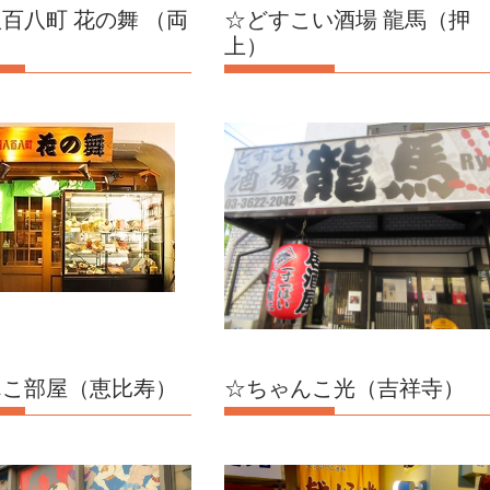
百八町 花の舞 （両
☆どすこい酒場 龍馬（押
上）
んこ部屋（恵比寿）
☆ちゃんこ光（吉祥寺）