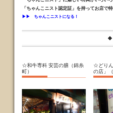
「ちゃんこニスト認定証」を持ってお店で特
▶︎▶︎ ちゃんこニストになる！
◆
☆和牛専科 安芸の膳（錦糸
☆どり
町）
の店」