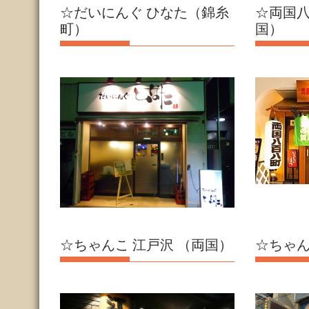
☆だいにんぐ ひなた（錦糸
☆両国八
町）
国）
☆ちゃんこ 江戸沢 （両国）
☆ちゃ