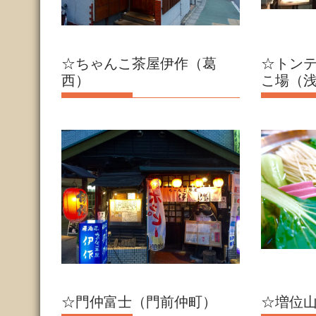
☆ちゃんこ茶屋伊作（葛
☆トンテ
西）
こ場（
☆門仲富士（門前仲町）
☆増位