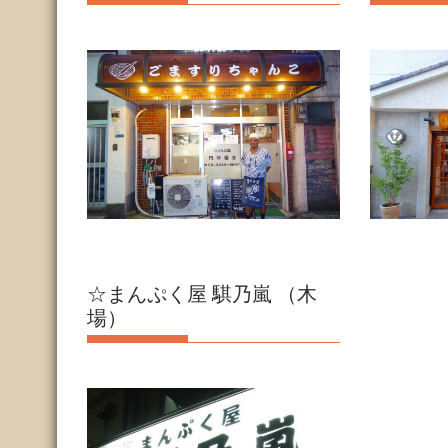
☆まんぷく屋 騏乃嵐 （木
場）